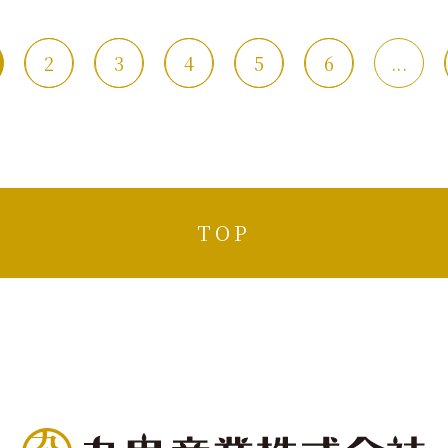
2
3
4
5
6
...
TOP