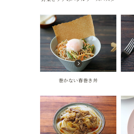
巻かない春巻き丼