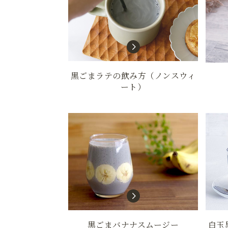
黒ごまラテの飲み方（ノンスウィ
ート）
黒ごまバナナスムージー
白玉