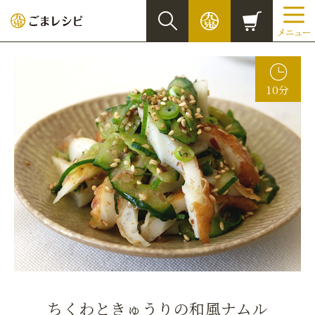
10分
ちくわときゅうりの和風ナムル