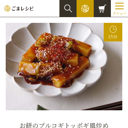
15分
お餅のプルコギトッポギ風炒め