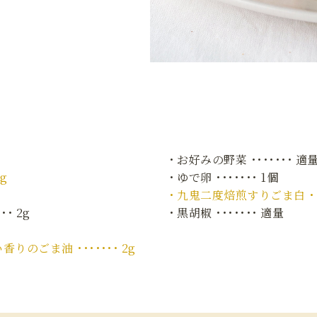
・お好みの野菜 ･･･････ 適
g
・ゆで卵 ･･･････ 1個
・九鬼二度焙煎すりごま白 ･･･
･ 2g
・黒胡椒 ･･･････ 適量
のごま油 ･･･････ 2g