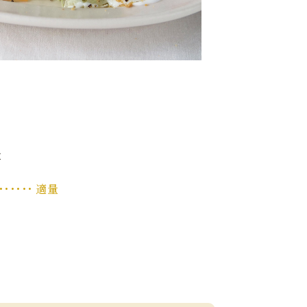
量
････ 適量